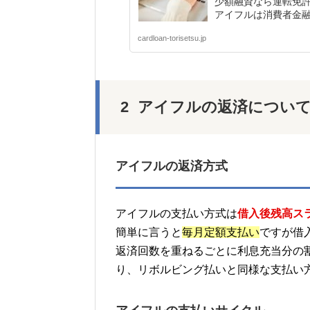
少額融資なら運転免
アイフルは消費者金融な
cardloan-torisetsu.jp
アイフルの返済につい
アイフルの返済方式
アイフルの支払い方式は
借入後残高ス
簡単に言うと
毎月定額支払い
ですが借
返済回数を重ねるごとに利息充当分の
り、リボルビング払いと同様な支払い