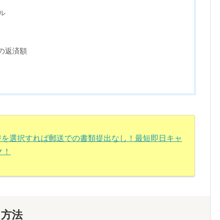
ル
の返済額
振替を選択すれば郵送での書類提出なし！最短即日キャ
ク！
る方法