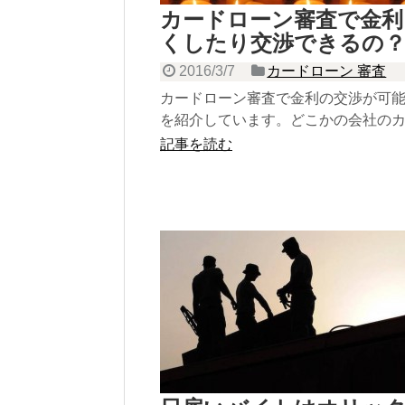
カードローン審査で金利
くしたり交渉できるの
2016/3/7
カードローン 審査
カードローン審査で金利の交渉が可
を紹介しています。どこかの会社の
ーンに申し込む方はチェック！
記事を読む