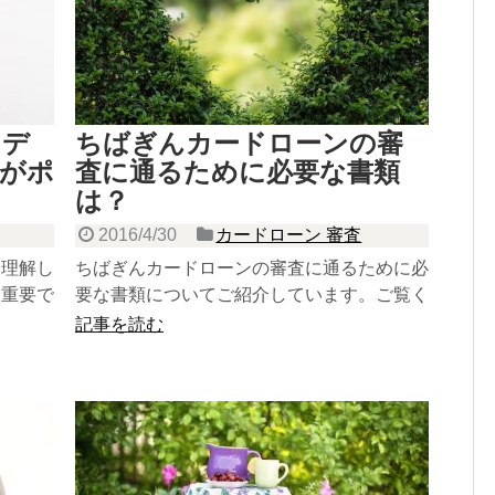
トデ
ちばぎんカードローンの審
がポ
査に通るために必要な書類
は？
2016/4/30
カードローン 審査
を理解し
ちばぎんカードローンの審査に通るために必
も重要で
要な書類についてご紹介しています。ご覧く
個人向け
ださい。
記事を読む
を両方の
ードなど
大きな