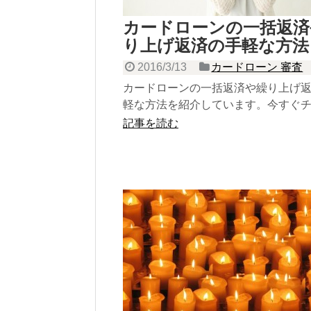
カードローンの一括返済
り上げ返済の手軽な方法
2016/3/13
カードローン 審査
カードローンの一括返済や繰り上げ
軽な方法を紹介しています。今すぐ
ク！
記事を読む