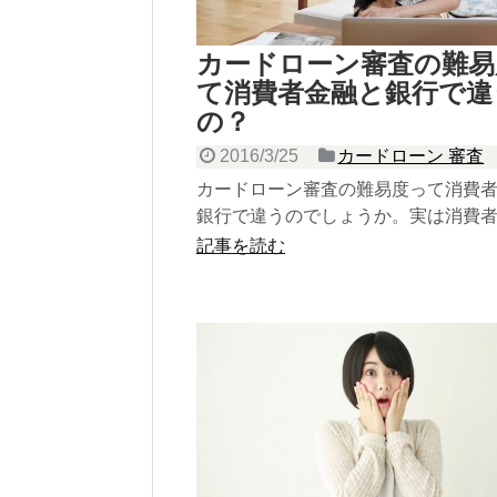
カードローン審査の難易
て消費者金融と銀行で違
の？
2016/3/25
カードローン 審査
カードローン審査の難易度って消費
銀行で違うのでしょうか。実は消費
銀行はお金を貸し出す時の法律が違
記事を読む
今すぐチェック！