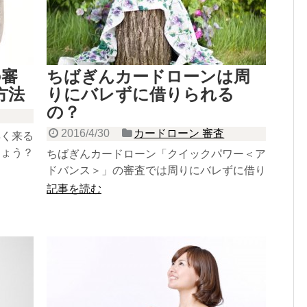
の審
ちばぎんカードローンは周
方法
りにバレずに借りられる
の？
2016/4/30
カードローン 審査
早く来る
しょう？
ちばぎんカードローン「クイックパワー＜ア
す。
ドバンス＞」の審査では周りにバレずに借り
られるのかについてご紹介しています。
記事を読む