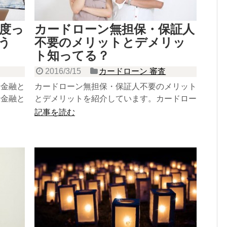
度っ
カードローン無担保・保証人
う
不要のメリットとデメリッ
ト知ってる？
2016/3/15
カードローン 審査
者金融と
カードローン無担保・保証人不要のメリット
者金融と
とデメリットを紹介しています。カードロー
います。
ンを利用する方は今すぐチェック！
記事を読む