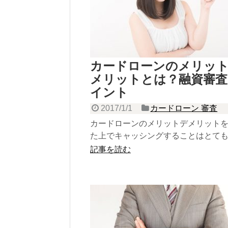
カードローンのメリッ
メリットとは？融資審査
イント
2017/1/1
カードローン 審査
カードローンのメリットデメリット
た上でキャッシングすることはとて
す。ここでは、カードローンという
記事を読む
融資商品が持つメリットデメリット
視点から紹介します。クレジットカ
の金融商品と比較すると融資審査に
違...