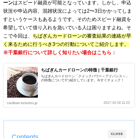
ーン
はスピード融資が可能となっています。しかし、申込
状況や申込内容、混雑状況によっては2〜3日かかってしま
すというケースもあるようです。そのためスピード融資を
希望していて借り入れを急いでいる人は困りますよね。そ
こで今回は、
ちばぎんカードローンの審査結果の連絡が早
く来るために行うべき3つの行動についてご紹介します。
※千葉銀行について詳しく知りたい場合はこちら：
ちばぎんカードローンの特徴 | 千葉銀行
ちばぎんカードローン「クイックパワー＜アドバンス＞」
の特徴について3つ紹介しています。今すぐチェック！
2017-10-18 11:23
cardloan-torisetsu.jp
CLOSE
Contents