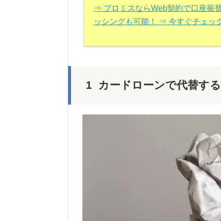
⇒ プロミスならWeb契約で口座
ッシングも可能！ ⇒ 今すぐチェッ
カードローンで代替す