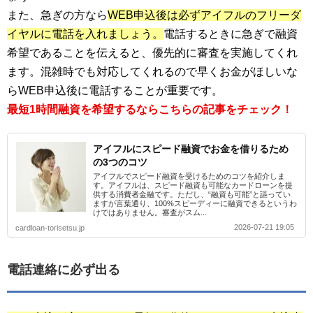
また、急ぎの方なら
WEB申込後は必ずアイフルのフリーダ
イヤルに電話を入れましょう。
電話するときに急ぎで融資
希望であることを伝えると、優先的に審査を実施してくれ
ます。混雑時でも対応してくれるので早くお金がほしいな
らWEB申込後に電話することが重要です。
最短1時間融資を希望するならこちらの記事をチェック！
アイフルにスピード融資でお金を借りるため
の3つのコツ
アイフルでスピード融資を受けるためのコツを紹介しま
す。アイフルは、スピード融資も可能なカードローンを提
供する消費者金融です。ただし、“融資も可能”と謳ってい
ますが言葉通り、100%スピーディーに融資できるというわ
けではありません。審査がスム...
2026-07-21 19:05
cardloan-torisetsu.jp
電話連絡に必ず出る