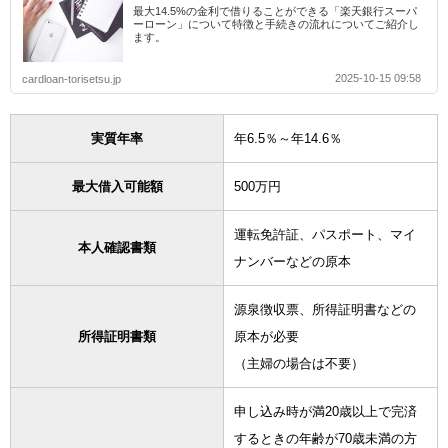
最大14.5%の金利で借りることができる「楽天銀行スーパ
ーローン」について特徴と手続きの流れについてご紹介し
ます。
2025-10-15 09:58
cardloan-torisetsu.jp
実質年率
年6.5％～年14.6％
最大借入可能額
500万円
運転免許証、パスポート、マイ
本人確認書類
ナンバーなどの原本
源泉徴収票、所得証明書などの
所得証明書類
原本が必要
（主婦の場合は不要）
申し込み時が満20歳以上で完済
するときの年齢が70歳未満の方