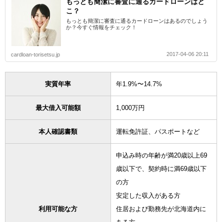
もっとも簡潔に審査に通るカードローンはど
こ？
もっとも簡潔に審査に通るカードローンはあるのでしょう
か？今すぐ情報をチェック！
2017-04-06 20:11
cardloan-torisetsu.jp
実質年率
年1.9%〜14.7%
最大借入可能額
1,000万円
本人確認書類
運転免許証、パスポートなど
申込み時の年齢が満20歳以上69
歳以下で、契約時に満69歳以下
の方
安定した収入がある方
利用可能な方
住居および勤務先が北海道内に