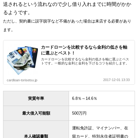
送されるという流れなので少し借り入れまでに時間がかか
るようです。
ただし、契約書に誤字脱字など不備があった場合は来店する必要があり
ます。
カードローンを比較するなら金利の低さを軸
に選ぶとベスト！
カードローンを比較するなら金利の低さを軸に選ぶとベス
トです。一般的な金利と金利を下げるコツを紹介します。
2017-12-01 13:33
cardloan-torisetsu.jp
実質年率
6.8％～14.6％
最大借入可能額
500万円
運転免許証、マイナンバー、在
本人確認書類
留カード、特別永住者証明書の