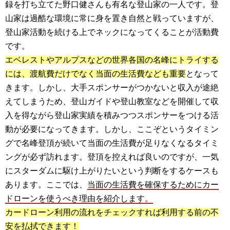
録を打ち立てた野口健さんも有名な登山家の一人です。登
山家は過酷な環境に常に身を置き自然と戦っていますが、
登山家活動を続ける上でネックになってくることが活動費
です。
エベレストやアルプスなどの世界各国の名峰にトライする
には、渡航費だけでなく当面の生活費なども重要
となって
きます。しかし、大手スポンサーがつかないと収入が途絶
えてしまうため、登山ガイドや登山教室などを開催して収
入を得ながら登山家実績を積みつつスポンサーをつける活
動が必要になってきます。しかし、ここぞというタイミン
グで名峰登頂が続いて当面の生活費が足りなくなるタイミ
ングが必ず訪れます。登頂を控えれば良いのですが、一気
にスターダムに駆け上がりたいという判断をするケースも
あります。ここでは、
当面の生活費を確保するためにカー
ドローンを使うべき理由を紹介します。
カードローン利用の流れをチェックすれば利用する前の不
安を払拭できます！