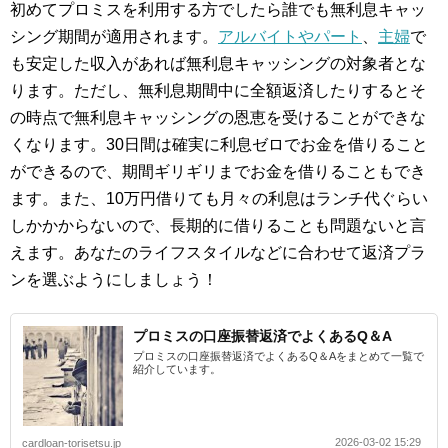
初めてプロミスを利用する方でしたら誰でも無利息キャッ
シング期間が適用されます。
アルバイトやパート
、
主婦
で
も安定した収入があれば無利息キャッシングの対象者とな
ります。ただし、無利息期間中に全額返済したりするとそ
の時点で無利息キャッシングの恩恵を受けることができな
くなります。30日間は確実に利息ゼロでお金を借りること
ができるので、期間ギリギリまでお金を借りることもでき
ます。また、10万円借りても月々の利息はランチ代ぐらい
しかかからないので、長期的に借りることも問題ないと言
えます。あなたのライフスタイルなどに合わせて返済プラ
ンを選ぶようにしましょう！
プロミスの口座振替返済でよくあるQ＆A
プロミスの口座振替返済でよくあるQ＆Aをまとめて一覧で
紹介しています。
2026-03-02 15:29
cardloan-torisetsu.jp