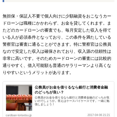
無担保・保証人不要で個人向けに少額融資をおこなうカー
ドローンは職種にかかわらず、お金を貸してくれます。ま
たどのカードローンの審査でも、毎月安定した収入を得て
いる人が必須条件となっており、この条件を満たしている
警察官は審査に通ることができます。特に警察官は公務員
なので安定した収入は確保されており、収入源の信頼性は
非常に高いです。そのためカードローンの審査には比較的
通りやすく、借入可能額も普通のサラリーマンより高くな
りやすいというメリットがあります。
公務員がお金を借りるなら銀行と消費者金融
のどっちが良い？
公務員がお金を借りるなら銀行と消費者金融のどっちが良
いのでしょうか。答えはケースバイケースです。一緒に勉
強しましょう！
2017-04-06 21:21
cardloan-torisetsu.jp