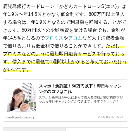
鹿児島銀行カードローン「かぎんカードローンS(エス)」は
年1.9％〜年14.5％とかなり低金利です。800万円以上借入
する場合は、年1.9％となるので利息額を軽減することがで
きます。50万円以下の少額融資を受ける場合でも、金利が
年14.5％となるので
プロミス
や
アコム
など大手消費者金融
で借りるよりも低金利で借りることができます。
ただし、
プロミスなどのように最短即日融資サービスを行っておら
ず、借入までに最低で1週間以上かかると考えておいたほう
がいいです。
スマホ！免許証！50万円以下！即日キャッシ
ングのコツはこれ
スマホと免許証が手元にあって借入希望額が50万円以下だ
ったら即日キャッシングができます。今すぐチェック！
2026-03-02 15:23
cardloan-torisetsu.jp